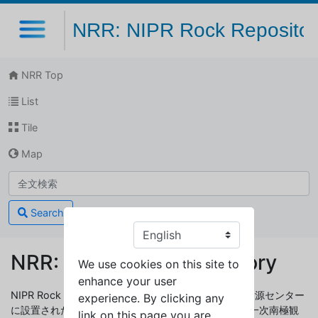
NRR: NIPR Rock Repositor
NRR Top
List
Tile
Map
Search
NRR: NIPR Rock Repository
We use cookies on this site to
enhance your user
NIPR Rock Repositoryは、国立極地研究所極域科学資源センター
experience. By clicking any
に設置されたリポジトリです。このリポジトリは、第一次南極観
link on this page you are