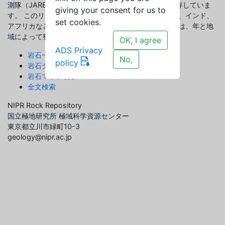
測隊（JARE-1、1957）以来の岩石試料を収集し、保存していま
giving your consent for us to
す。 このリポジトリには、南極だけでなくスリランカ、インド、
set cookies.
アフリカなどの岩石や鉱物が保管されています。 試料は、年と地
域によって整理され、データベースで管理されます。
OK, I agree
ADS Privacy
岩石一覧表示
No,
policy
岩石タイル表示
岩石マップ表示
全文検索
NIPR Rock Repository
国立極地研究所 極域科学資源センター
東京都立川市緑町10-3
geology@nipr.ac.jp